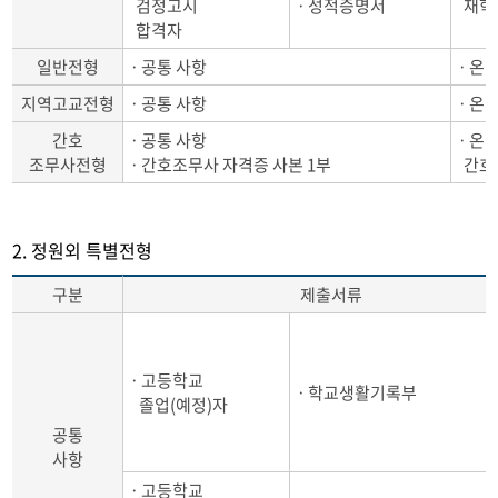
검정고시
ㆍ성적증명서
재학 
합격자
일반전형
ㆍ공통 사항
ㆍ온라
지역고교전형
ㆍ공통 사항
ㆍ온라
간호
ㆍ공통 사항
ㆍ온라
조무사전형
ㆍ간호조무사 자격증 사본 1부
간호조
2. 정원외 특별전형
구분
제출서류
ㆍ고등학교
ㆍ학교생활기록부
졸업(예정)자
공통
사항
ㆍ고등학교