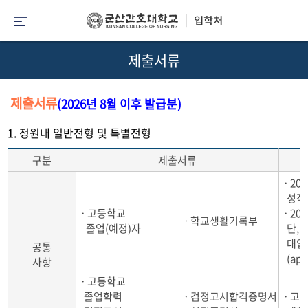
제출서류
제출서류
(2026년 8월 이후 발급분)
1. 정원내 일반전형 및 특별전형
구분
제출서류
ㆍ202
성적 
ㆍ고등학교
ㆍ202
ㆍ학교생활기록부
졸업(예정)자
단, 2
대입 
공통
(app
사항
ㆍ고등학교
졸업학력
ㆍ검정고시합격증명서
ㆍ고등