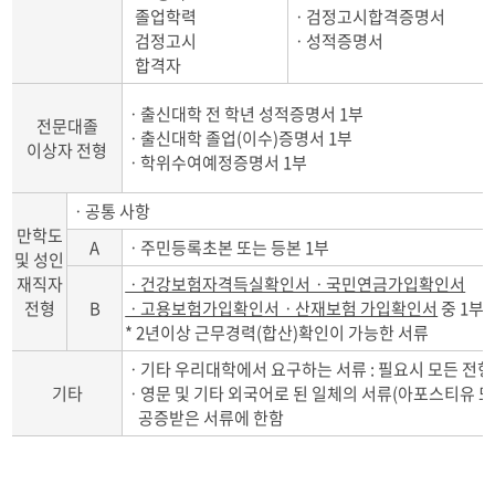
졸업학력
ㆍ검정고시합격증명서
검정고시
ㆍ성적증명서
합격자
ㆍ출신대학 전 학년 성적증명서 1부
전문대졸
ㆍ출신대학 졸업(이수)증명서 1부
이상자 전형
ㆍ학위수여예정증명서 1부
ㆍ공통 사항
만학도
A
ㆍ주민등록초본 또는 등본 1부
및 성인
재직자
ㆍ건강보험자격득실확인서ㆍ국민연금가입확인서
전형
B
ㆍ고용보험가입확인서ㆍ산재보험 가입확인서
중 1부
* 2년이상 근무경력(합산)확인이 가능한 서류
ㆍ기타 우리대학에서 요구하는 서류 : 필요시 모든 전형
기타
ㆍ영문 및 기타 외국어로 된 일체의 서류(아포스티유 
공증받은 서류에 한함