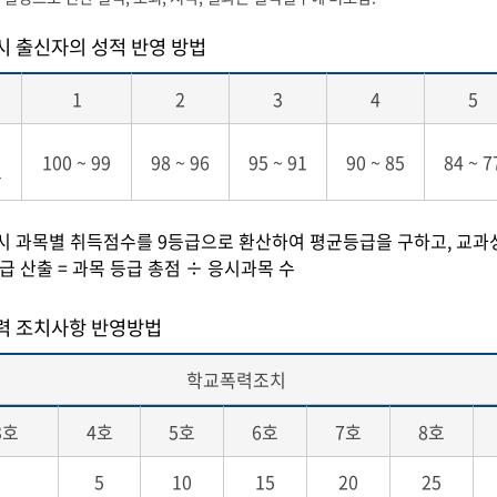
시 출신자의 성적 반영 방법
1
2
3
4
5
100 ~ 99
98 ~ 96
95 ~ 91
90 ~ 85
84 ~ 7
수
고시 과목별 취득점수를 9등급으로 환산하여 평균등급을 구하고, 교과
등급 산출 = 과목 등급 총점 ÷ 응시과목 수
력 조치사항 반영방법
학교폭력조치
3호
4호
5호
6호
7호
8호
5
10
15
20
25