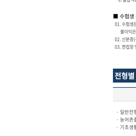
■ 수험생
01. 수험생
불이익은 수
02. 신분증
03. 면접장
전형별
· 일반전
· 농어촌
· 기초생