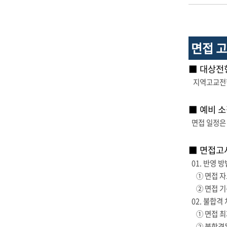
면접 
■ 대상전
지역고교전형
■ 예비 소
면접 일정은 
■ 면접고
01. 반영 방
① 면접 자료
② 면접 기준
02. 불합격
① 면접 최저
② 불합격된 