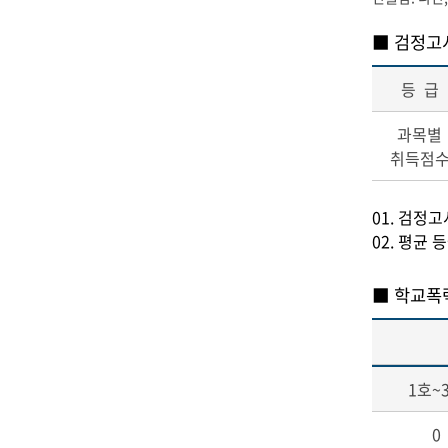
■ 검정고
등 급
과목별
취득점
01. 검정
02. 평균 
■ 학교폭
1호~
0