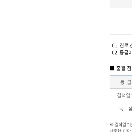
01. 진로
02. 등급이
■ 출결 점
등 급
결석일
득 
※ 결석일수는
산출함. 다만