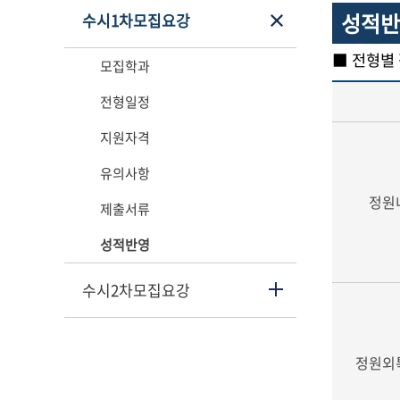
성적반
수시1차모집요강
■ 전형별
모집학과
전형일정
지원자격
유의사항
정원
제출서류
성적반영
수시2차모집요강
정원외