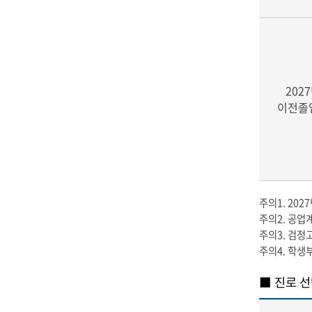
202
이전졸
주의1. 20
주의2. 공업계
주의3. 검정
주의4. 학생
■ 진로 