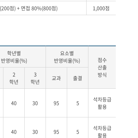
00점) + 면접 80%(800점)
1,000점
학년별
요소별
점수
반영비율(%)
반영비율(%)
산출
2
3
방식
교과
출결
학년
학년
석차등급
40
30
95
5
활용
석차등급
40
30
95
5
활용