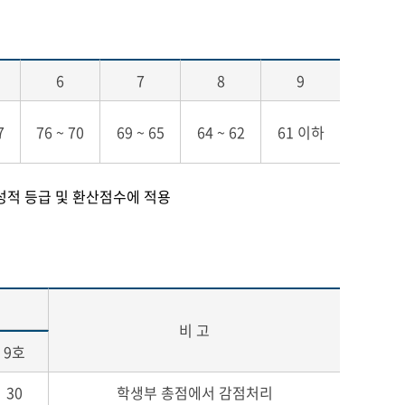
6
7
8
9
7
76 ~ 70
69 ~ 65
64 ~ 62
61 이하
성적 등급 및 환산점수에 적용
비 고
9호
30
학생부 총점에서 감점처리