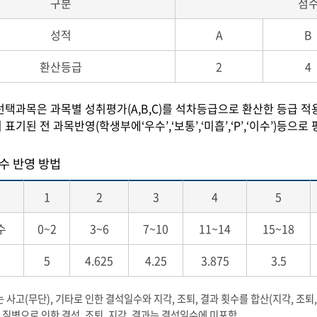
구분
점
성적
A
B
환산등급
2
4
 선택과목은 과목별 성취평가(A,B,C)를 석차등급으로 환산한 등급 적
 표기된 전 과목반영(학생부에‘우수’,‘보통’,‘미흡’,‘P’,‘이수’)등
수 반영 방법
1
2
3
4
5
수
0~2
3~6
7~10
11~14
15~18
점
5
4.625
4.25
3.875
3.5
 사고(무단), 기타로 인한 결석일수와 지각, 조퇴, 결과 횟수를 합산(지각, 조
, 질병으로 인한 결석, 조퇴, 지각, 결과는 결석일수에 미포함.