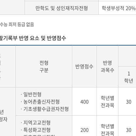
만학도 및 성인재직자전형
학생부성적 20%(2
 수능 최저 등급 없음
활기록부 반영 요소 및 반영점수
교
업
전형
반영
반영점수
도
구분
과목수
1
분
학년
ㆍ일반전형
학년별
ㆍ농어촌출신자전형
400
30
전과목
ㆍ기초생활수급권자전형
7년
정자
ㆍ지역고교전형
학년별
ㆍ특성화고전형
200
30
전과목