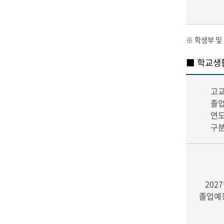
※ 학생부 및
■ 학교생
고
졸
연
구
202
졸업예