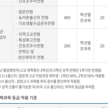
ㆍ간호조무사전형
ㆍ일반전형
학년별
ㆍ농어촌출신자 전형
400
20
전과목
ㆍ기초생활수급권자전형
7년
ㆍ지역고교전형
업자
ㆍ특성화고전형
학년별
ㆍ간호조무사전형
200
20
전과목
ㆍ만학도 및
성인재직자 전형
27년 졸업예정자(고교 재학중인 3학년)의 3학년 성적 반영은 1학기만 반영함.
 2+1출신자, 일반계 고교 직업과정 위탁생 : 1학년 40%, 2학년 60% 적용함.
고시 출신자 : 검정고시 과목별 취득 점수를 환산하여 적용함.
부 성적 산출이 불가능한 자(외국 고교 출신자)는 최하위 등급을 부여함.
선택과목 등급 적용 기준