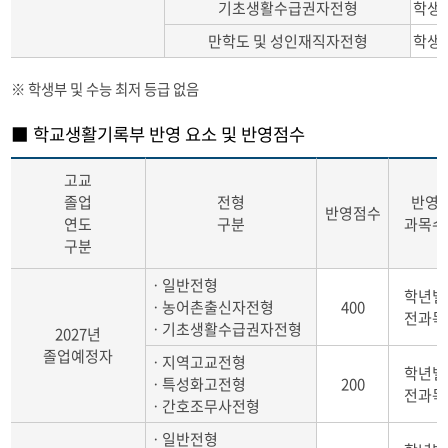
기초생활수급권자전형
학생부
만학도 및 성인재직자전형
학생부
※ 학생부 및 수능 최저 등급 없음
■ 학교생활기록부 반영 요소 및 반영점수
고교
졸업
전형
반영
반영점수
연도
구분
과목수
구분
ㆍ일반전형
학년별
ㆍ농어촌출신자전형
400
전과목
ㆍ기초생활수급권자전형
2027년
졸업예정자
ㆍ지역고교전형
학년별
ㆍ특성화고전형
200
전과목
ㆍ간호조무사전형
ㆍ일반전형