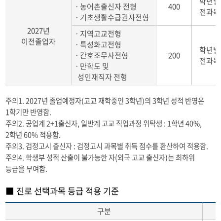
학년별
ㆍ농어촌출신자 전형
400
전과목
ㆍ기초생활수급권자전형
2027년
ㆍ지역고교전형
이전졸업자
ㆍ특성화고전형
학년별
ㆍ간호조무사전형
200
전과목
ㆍ만학도 및
성인재직자 전형
주의1. 2027년 졸업예정자(고교 재학중인 3학년)의 3학년 성적 반영은
1학기만 반영함.
주의2. 공업계 2+1출신자, 일반계 고교 직업과정 위탁생 : 1학년 40%,
2학년 60% 적용함.
주의3. 검정고시 출신자 : 검정고시 과목별 취득 점수를 환산하여 적용함.
주의4. 학생부 성적 산출이 불가능한 자(외국 고교 출신자)는 최하위
등급을 부여함.
■ 진로 선택과목 등급 적용 기준
구분