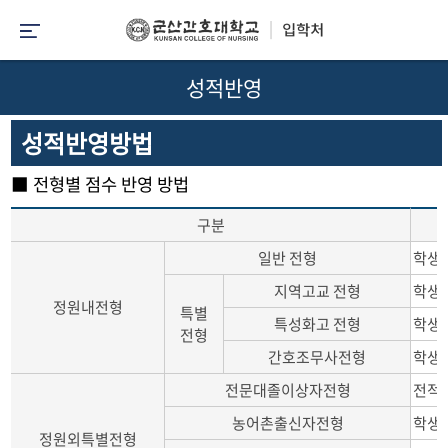
성적반영
성적반영방법
■ 전형별 점수 반영 방법
구분
일반 전형
학생부
지역고교 전형
학생부
정원내전형
특별
특성화고 전형
학생부
전형
간호조무사전형
학생부
전문대졸이상자전형
전적 
농어촌출신자전형
학생부
정원외특별전형