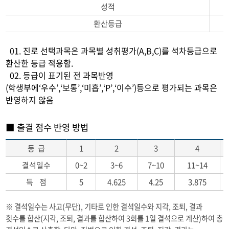
성적
환산등급
01. 진로 선택과목은 과목별 성취평가(A,B,C)를 석차등급으로
환산한 등급 적용함.
02. 등급이 표기된 전 과목반영
(학생부에‘우수’,‘보통’,‘미흡’,‘P’,‘이수’)등으로 평가되는 과목은
반영하지 않음
■ 출결 점수 반영 방법
등 급
1
2
3
4
결석일수
0~2
3~6
7~10
11~14
득 점
5
4.625
4.25
3.875
※ 결석일수는 사고(무단), 기타로 인한 결석일수와 지각, 조퇴, 결과
횟수를 합산(지각, 조퇴, 결과를 합산하여 3회를 1일 결석으로 계산)하여 총