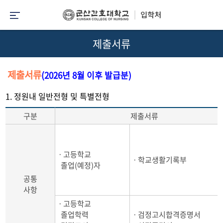
제출서류
제출서류
(2026년 8월 이후 발급분)
1. 정원내 일반전형 및 특별전형
구분
제출서류
ㆍ고등학교
ㆍ학교생활기록부
졸업(예정)자
공통
사항
ㆍ고등학교
졸업학력
ㆍ검정고시합격증명서