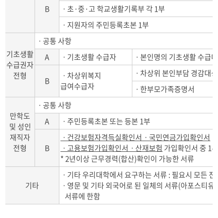
B
ㆍ초·중·고 학교생활기록부 각 1부
ㆍ지원자의 주민등록초본 1부
ㆍ공통 사항
기초생활
A
ㆍ기초생활 수급자
ㆍ본인명의 기초생활 수급대
수급권자
ㆍ차상위 본인부담 경감대상
전형
ㆍ차상위복지
B
급여수급자
ㆍ한부모가족증명서
ㆍ공통 사항
만학도
A
ㆍ주민등록초본 또는 등본 1부
및 성인
재직자
ㆍ건강보험자격득실확인서ㆍ국민연금가입확인서
전형
B
ㆍ고용보험가입확인서ㆍ산재보험
가입확인서 중 1
* 2년이상 근무경력(합산)확인이 가능한 서류
ㆍ기타 우리대학에서 요구하는 서류 : 필요시 모든 전
기타
ㆍ영문 및 기타 외국어로 된 일체의 서류(아포스티유
서류에 한함