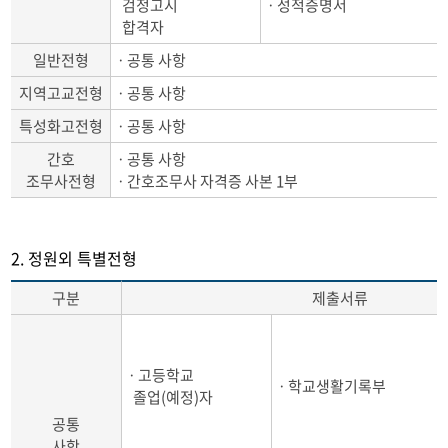
검정고시
ㆍ성적증명서
합격자
일반전형
ㆍ공통 사항
지역고교전형
ㆍ공통 사항
특성화고전형
ㆍ공통 사항
간호
ㆍ공통 사항
조무사전형
ㆍ간호조무사 자격증 사본 1부
2. 정원외 특별전형
구분
제출서류
ㆍ고등학교
ㆍ학교생활기록부
졸업(예정)자
공통
사항