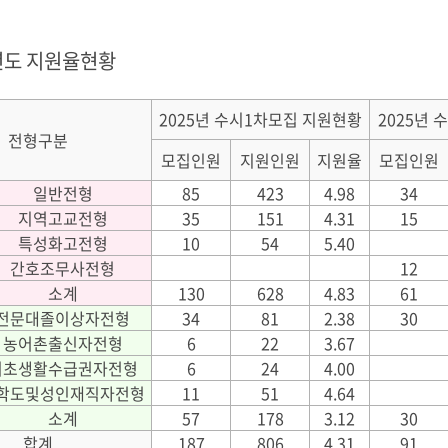
년도 지원율현황
2025년 수시1차모집 지원현황
2025년
전형구분
모집인원
지원인원
지원율
모집인원
일반전형
85
423
4.98
34
지역고교전형
35
151
4.31
15
특성화고전형
10
54
5.40
간호조무사전형
12
소계
130
628
4.83
61
전문대졸이상자전형
34
81
2.38
30
농어촌출신자전형
6
22
3.67
기초생활수급권자전형
6
24
4.00
학도및성인재직자전형
11
51
4.64
소계
57
178
3.12
30
합계
187
806
4.31
91