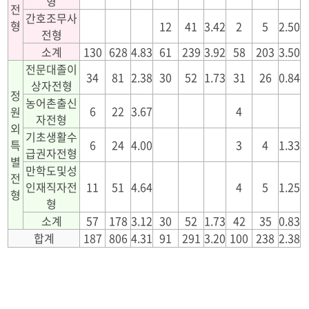
형
전
간호조무사
형
12
41
3.42
2
5
2.50
전형
소계
130
628
4.83
61
239
3.92
58
203
3.50
전문대졸이
34
81
2.38
30
52
1.73
31
26
0.84
상자전형
정
농어촌출신
6
22
3.67
4
원
자전형
외
기초생활수
특
6
24
4.00
3
4
1.33
급권자전형
별
만학도및성
전
인재직자전
11
51
4.64
4
5
1.25
형
형
소계
57
178
3.12
30
52
1.73
42
35
0.83
합계
187
806
4.31
91
291
3.20
100
238
2.38