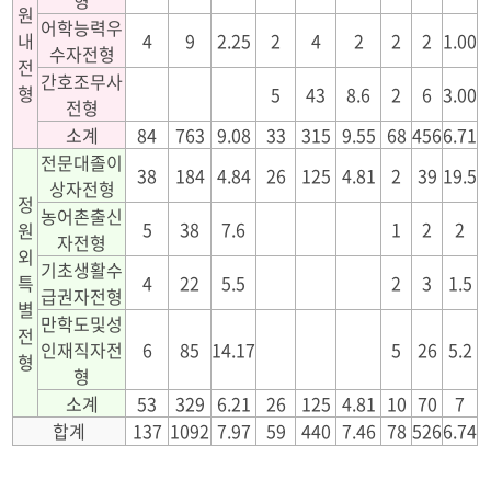
형
원
어학능력우
내
4
9
2.25
2
4
2
2
2
1.00
수자전형
전
간호조무사
형
5
43
8.6
2
6
3.00
전형
소계
84
763
9.08
33
315
9.55
68
456
6.71
전문대졸이
38
184
4.84
26
125
4.81
2
39
19.5
상자전형
정
농어촌출신
5
38
7.6
1
2
2
원
자전형
외
기초생활수
특
4
22
5.5
2
3
1.5
급권자전형
별
만학도및성
전
인재직자전
6
85
14.17
5
26
5.2
형
형
소계
53
329
6.21
26
125
4.81
10
70
7
합계
137
1092
7.97
59
440
7.46
78
526
6.74