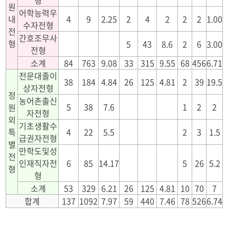
형
원
어학능력우
내
4
9
2.25
2
4
2
2
2
1.00
수자전형
전
간호조무사
형
5
43
8.6
2
6
3.00
전형
소계
84
763
9.08
33
315
9.55
68
456
6.71
전문대졸이
38
184
4.84
26
125
4.81
2
39
19.5
상자전형
정
농어촌출신
5
38
7.6
1
2
2
원
자전형
외
기초생활수
특
4
22
5.5
2
3
1.5
급권자전형
별
만학도및성
전
인재직자전
6
85
14.17
5
26
5.2
형
형
소계
53
329
6.21
26
125
4.81
10
70
7
합계
137
1092
7.97
59
440
7.46
78
526
6.74