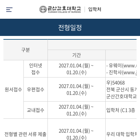
전형일정
구분
기간
인터넷
2027.01.04.(월) ~
- 유웨이(www.u
접수
01.20.(수)
- 진학사(www.ji
우)54068
2027.01.04.(월) ~
원서접수
우편접수
전북 군산시 동개
01.20.(수)
군산간호대학교 
2027.01.04.(월) ~
교내접수
입학처 (C1 3층 (
01.20.(수)
2027.01.04.(월) ~
전형별 관련 서류 제출
우리 대학 입학처
01.20.(수)