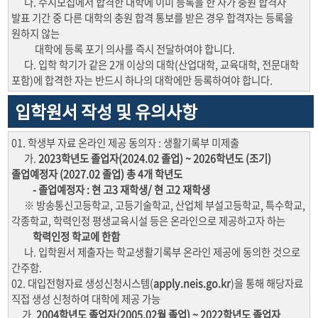
나. 수시모집에서 합격한 대학에 이미 등록을 한 자가 충원 합격자
발표 기간 중 다른 대학의 충원 합격 통보를 받은 경우 합격자는 등록을
원하지 않는
대학에 등록 포기 의사를 즉시 전달하여야 합니다.
다. 입학 학기가 같은 2개 이상의 대학(산업대학, 교육대학, 전문대학
포함)에 합격한 자는 반드시 하나의 대학에만 등록하여야 합니다.
입학원서 작성 및 유의사항
01. 학생부 자료 온라인 제공 동의자 : 생활기록부 미제출
가.
2023학년도 졸업자(2024.02 졸업) ~ 2026학년도 (조기)
졸업예정자 (2027.02 졸업) 총 4개 학년도
- 졸업예정자 : 현 고3 재학생/ 현 고2 재학생
※ 방송통신고등학교, 고등기술학교, 산업체 부설고등학교, 특수학교,
각종학교, 학력인정 평생교육시설 등은 온라인으로 제공하고자 하는
학력인정 학교에 한함
나. 입학원서 제출자는 학교생활기록부 온라인 제공에 동의한 것으로
간주함.
02. 대입전형자료 생성신청시스템(
apply.neis.go.kr
)을 통해 해당자료
직접 생성 신청하여 대학에 제공 가능
가.
2004학년도 졸업자(2005.02월 졸업) ~ 2022학년도 졸업자