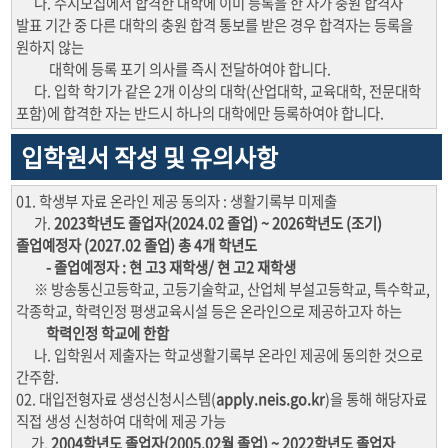
나. 수시모집에서 합격한 대학에 이미 등록을 한 자가 충원 합격자
발표 기간 중 다른 대학의 충원 합격 통보를 받은 경우 합격자는 등록을
원하지 않는
대학에 등록 포기 의사를 즉시 전달하여야 합니다.
다. 입학 학기가 같은 2개 이상의 대학(산업대학, 교육대학, 전문대학
포함)에 합격한 자는 반드시 하나의 대학에만 등록하여야 합니다.
입학원서 작성 및 유의사항
01. 학생부 자료 온라인 제공 동의자 : 생활기록부 미제출
가.
2023학년도 졸업자(2024.02 졸업) ~ 2026학년도 (조기)
졸업예정자 (2027.02 졸업) 총 4개 학년도
- 졸업예정자 : 현 고3 재학생/ 현 고2 재학생
※ 방송통신고등학교, 고등기술학교, 산업체 부설고등학교, 특수학교,
각종학교, 학력인정 평생교육시설 등은 온라인으로 제공하고자 하는
학력인정 학교에 한함
나. 입학원서 제출자는 학교생활기록부 온라인 제공에 동의한 것으로
간주함.
02. 대입전형자료 생성신청시스템(
apply.neis.go.kr
)을 통해 해당자료
직접 생성 신청하여 대학에 제공 가능
가.
2004학년도 졸업자(2005.02월 졸업) ~ 2022학년도 졸업자