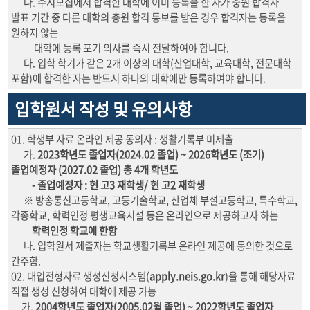
나. 수시모집에서 합격한 대학에 이미 등록을 한 자가 충원 합격자
발표 기간 중 다른 대학의 충원 합격 통보를 받은 경우 합격자는 등록을
원하지 않는
대학에 등록 포기 의사를 즉시 전달하여야 합니다.
다. 입학 학기가 같은 2개 이상의 대학(산업대학, 교육대학, 전문대학
포함)에 합격한 자는 반드시 하나의 대학에만 등록하여야 합니다.
입학원서 작성 및 유의사항
01. 학생부 자료 온라인 제공 동의자 : 생활기록부 미제출
가.
2023학년도 졸업자(2024.02 졸업) ~ 2026학년도 (조기)
졸업예정자 (2027.02 졸업) 총 4개 학년도
- 졸업예정자 : 현 고3 재학생/ 현 고2 재학생
※ 방송통신고등학교, 고등기술학교, 산업체 부설고등학교, 특수학교,
각종학교, 학력인정 평생교육시설 등은 온라인으로 제공하고자 하는
학력인정 학교에 한함
나. 입학원서 제출자는 학교생활기록부 온라인 제공에 동의한 것으로
간주함.
02. 대입전형자료 생성신청시스템(
apply.neis.go.kr
)을 통해 해당자료
직접 생성 신청하여 대학에 제공 가능
가.
2004학년도 졸업자(2005.02월 졸업) ~ 2022학년도 졸업자