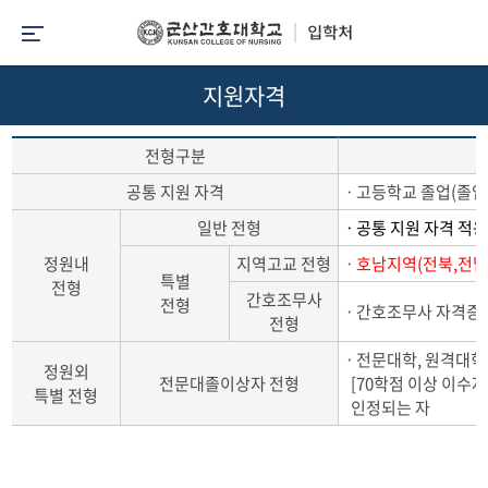
지원자격
전형구분
공통 지원 자격
ㆍ고등학교 졸업(졸업
일반 전형
ㆍ공통 지원 자격 적
정원내
지역고교 전형
ㆍ
호남지역(전북,전남
특별
전형
간호조무사
전형
ㆍ간호조무사 자격증
전형
ㆍ전문대학, 원격대학 및
정원외
전문대졸이상자 전형
[70학점 이상 이수자
특별 전형
인정되는 자