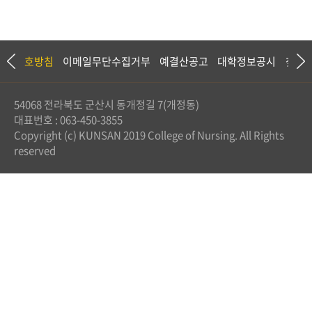
정보보호방침
이메일무단수집거부
예결산공고
대학정보공시
찾아
54068 전라북도 군산시 동개정길 7(개정동)
대표번호 : 063-450-3855
Copyright (c) KUNSAN 2019 College of Nursing. All Rights
reserved