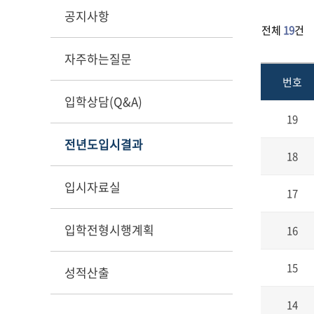
공지사항
전체
19
건
자주하는질문
번호
입학상담(Q&A)
19
전년도입시결과
18
입시자료실
17
입학전형시행계획
16
15
성적산출
14