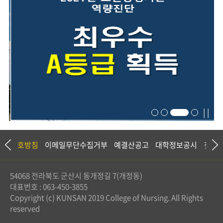
| |
정보보호방침
이메일무단수집거부
예결산공고
대학정보공시
찾아
54068
전라북도 군산시 동개정길 7(개정동)
대표번호 :
063-450-3855
Copyright (c) KUNSAN 2019 College of Nursing. All Rights
reserved