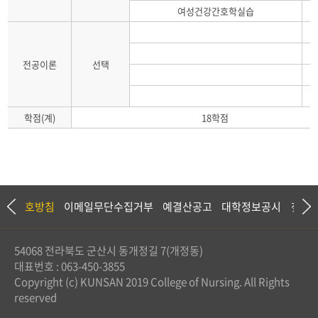
여성건강간호학실습
전공이론
선택
학점(계)
18학점
정보보호방침
이메일무단수집거부
예결산공고
대학정보공시
찾아
54068 전라북도 군산시 동개정길 7(개정동)
대표번호 : 063-450-3855
Copyright (c) KUNSAN 2019 College of Nursing. All Rights
reserved