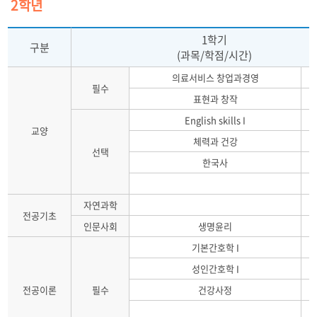
2학년
1학기
구분
(과목/학점/시간)
의료서비스 창업과경영
필수
표현과 창작
English skills I
교양
체력과 건강
선택
한국사
자연과학
전공기초
인문사회
생명윤리
기본간호학 I
성인간호학 I
전공이론
필수
건강사정