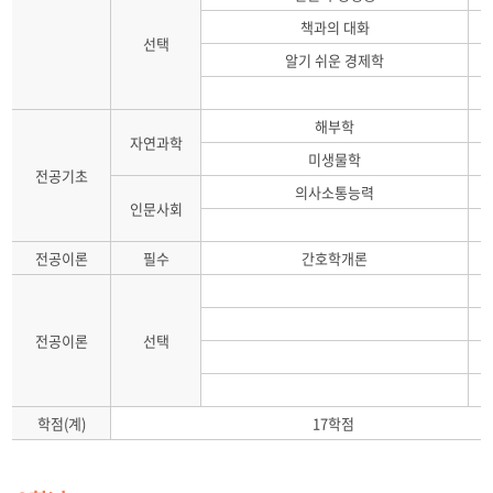
책과의 대화
선택
알기 쉬운 경제학
해부학
자연과학
미생물학
전공기초
의사소통능력
인문사회
전공이론
필수
간호학개론
전공이론
선택
학점(계)
17학점