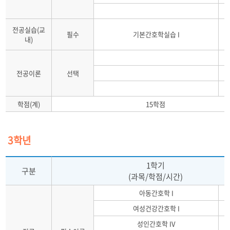
전공실습(교
필수
기본간호학실습 I
내)
전공이론
선택
학점(계)
15학점
3학년
1학기
구분
(과목/학점/시간)
아동간호학 I
여성건강간호학 I
성인간호학 IV