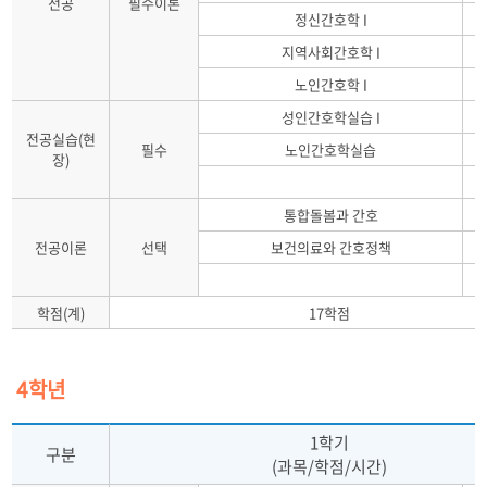
전공
필수이론
정신간호학 I
지역사회간호학 I
노인간호학 I
성인간호학실습 I
전공실습(현
필수
노인간호학실습
장)
통합돌봄과 간호
전공이론
선택
보건의료와 간호정책
학점(계)
17학점
4학년
1학기
구분
(과목/학점/시간)