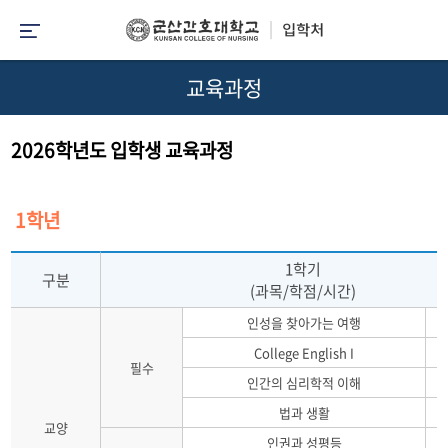
교육과정
2026학년도 입학생 교육과정
1학년
1학기
구분
(과목/학점/시간)
인성을 찾아가는 여행
College English I
필수
인간의 심리학적 이해
법과 생활
교양
인권과 성평등