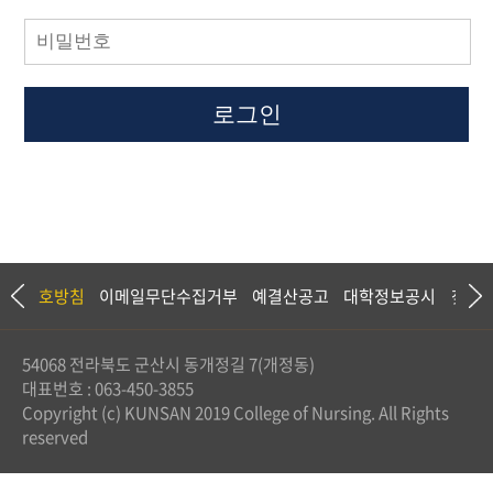
로그인
정보보호방침
이메일무단수집거부
예결산공고
대학정보공시
찾아
54068 전라북도 군산시 동개정길 7(개정동)
대표번호 : 063-450-3855
Copyright (c) KUNSAN 2019 College of Nursing. All Rights
reserved