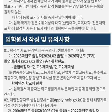
나. 수시모집에서 합격한 대학에 이미 등록을 한 자가 충원 합격자
발표 기간 중 다른 대학의 충원 합격 통보를 받은 경우 합격자는 등록을
원하지 않는
대학에 등록 포기 의사를 즉시 전달하여야 합니다.
다. 입학 학기가 같은 2개 이상의 대학(산업대학, 교육대학, 전문대학
포함)에 합격한 자는 반드시 하나의 대학에만 등록하여야 합니다.
입학원서 작성 및 유의사항
01. 학생부 자료 온라인 제공 동의자 : 생활기록부 미제출
가.
2023학년도 졸업자(2024.02 졸업) ~ 2026학년도 (조기)
졸업예정자 (2027.02 졸업) 총 4개 학년도
- 졸업예정자 : 현 고3 재학생/ 현 고2 재학생
※ 방송통신고등학교, 고등기술학교, 산업체 부설고등학교, 특수학교,
각종학교, 학력인정 평생교육시설 등은 온라인으로 제공하고자 하는
학력인정 학교에 한함
나. 입학원서 제출자는 학교생활기록부 온라인 제공에 동의한 것으로
간주함.
02. 대입전형자료 생성신청시스템(
apply.neis.go.kr
)을 통해 해당자료
직접 생성 신청하여 대학에 제공 가능
가.
2004학년도 졸업자(2005.02월 졸업) ~ 2022학년도 졸업자