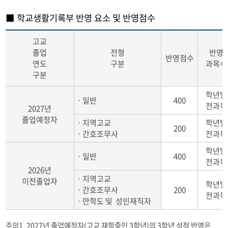
■ 학교생활기록부 반영 요소 및 반영점수
고교
졸업
전형
반영
반영점수
연도
구분
과목수
구분
학년별
ㆍ일반
400
전과목
2027년
졸업예정자
ㆍ지역고교
학년별
200
ㆍ간호조무사
전과목
학년별
ㆍ일반
400
전과목
2026년
ㆍ지역고교
이전졸업자
학년별
ㆍ간호조무사
200
전과목
ㆍ만학도 및 성인재직자
주의1. 2027년 졸업예정자(고교 재학중인 3학년)의 3학년 성적 반영은