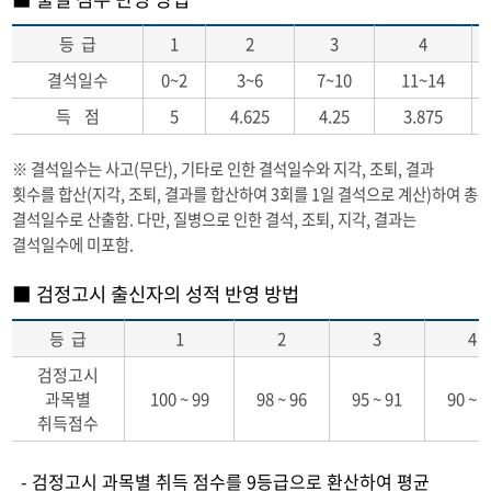
등 급
1
2
3
4
결석일수
0~2
3~6
7~10
11~14
득 점
5
4.625
4.25
3.875
※ 결석일수는 사고(무단), 기타로 인한 결석일수와 지각, 조퇴, 결과
횟수를 합산(지각, 조퇴, 결과를 합산하여 3회를 1일 결석으로 계산)하여 총
결석일수로 산출함. 다만, 질병으로 인한 결석, 조퇴, 지각, 결과는
결석일수에 미포함.
■ 검정고시 출신자의 성적 반영 방법
등 급
1
2
3
4
검정고시
과목별
100 ~ 99
98 ~ 96
95 ~ 91
90 ~ 8
취득점수
- 검정고시 과목별 취득 점수를 9등급으로 환산하여 평균