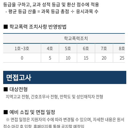
등급을 구하고, 교과 성적 등급 및 환산 점수에 적용
- 평균 등급 산출 = 과목 등급 총점 ÷ 응시과목 수
■ 학교폭력 조치사항 반영방법
학교폭력조치
1호~3호
4호
5호
6호
7호
8호
0
5
10
15
20
25
면접고사
■ 대상전형
지역고교 전형, 간호조무사 전형, 만학도 및 성인재직자 전형
■ 예비 소집 및 면접 일정
※ 면접 일정은 지원자의 수에 따라 변경될 수 있으며, 자세한 내용은 원서
접수 마감 후 입학 홈페이지를 통해 공지할 예정임