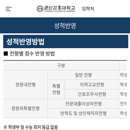
성적반영
성적반영방법
■ 전형별 점수 반영 방법
구분
일반 전형
학생부
정원내전형
지역고교전형
학생부
특별
전형
간호조무사전형
학생부
전문대졸이상자전형
전적 
정원외특별전형
만학도 및 성인재직자전형
학생부
※ 학생부 및 수능 최저 등급 없음