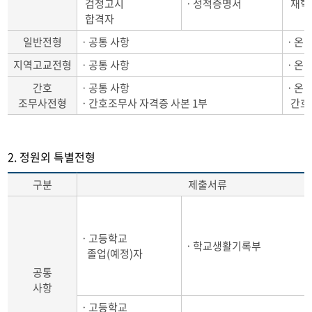
검정고시
ㆍ성적증명서
재학 
합격자
일반전형
ㆍ공통 사항
ㆍ온라
지역고교전형
ㆍ공통 사항
ㆍ온라
간호
ㆍ공통 사항
ㆍ온라
조무사전형
ㆍ간호조무사 자격증 사본 1부
간호조
2. 정원외 특별전형
구분
제출서류
ㆍ고등학교
ㆍ학교생활기록부
졸업(예정)자
공통
사항
ㆍ고등학교