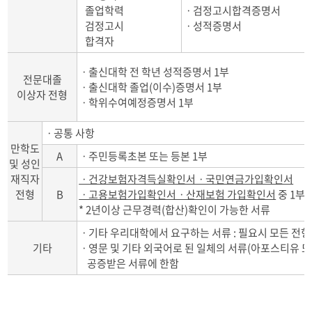
졸업학력
ㆍ검정고시합격증명서
검정고시
ㆍ성적증명서
합격자
ㆍ출신대학 전 학년 성적증명서 1부
전문대졸
ㆍ출신대학 졸업(이수)증명서 1부
이상자 전형
ㆍ학위수여예정증명서 1부
ㆍ공통 사항
만학도
A
ㆍ주민등록초본 또는 등본 1부
및 성인
재직자
ㆍ건강보험자격득실확인서ㆍ국민연금가입확인서
전형
B
ㆍ고용보험가입확인서ㆍ산재보험 가입확인서
중 1부
* 2년이상 근무경력(합산)확인이 가능한 서류
ㆍ기타 우리대학에서 요구하는 서류 : 필요시 모든 전형
기타
ㆍ영문 및 기타 외국어로 된 일체의 서류(아포스티유 
공증받은 서류에 한함