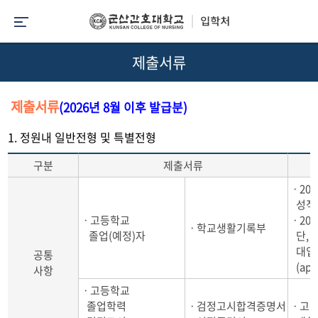
제출서류
제출서류
(2026년 8월 이후 발급분)
1. 정원내 일반전형 및 특별전형
구분
제출서류
ㆍ202
성적 
ㆍ고등학교
ㆍ202
ㆍ학교생활기록부
졸업(예정)자
단, 2
대입 
공통
(app
사항
ㆍ고등학교
졸업학력
ㆍ검정고시합격증명서
ㆍ고등