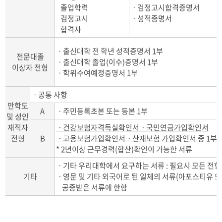
졸업학력
ㆍ검정고시합격증명서
검정고시
ㆍ성적증명서
합격자
ㆍ출신대학 전 학년 성적증명서 1부
전문대졸
ㆍ출신대학 졸업(이수)증명서 1부
이상자 전형
ㆍ학위수여예정증명서 1부
ㆍ공통 사항
만학도
A
ㆍ주민등록초본 또는 등본 1부
및 성인
재직자
ㆍ건강보험자격득실확인서ㆍ국민연금가입확인서
전형
B
ㆍ고용보험가입확인서ㆍ산재보험 가입확인서
중 1부
* 2년이상 근무경력(합산)확인이 가능한 서류
ㆍ기타 우리대학에서 요구하는 서류 : 필요시 모든 전형
기타
ㆍ영문 및 기타 외국어로 된 일체의 서류(아포스티유 
공증받은 서류에 한함