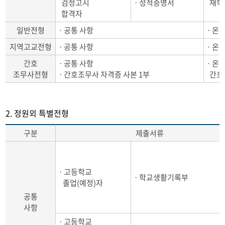
검정고시
ㆍ성적증명서
재학 
합격자
일반전형
ㆍ공통 사항
ㆍ온라
지역고교전형
ㆍ공통 사항
ㆍ온라
간호
ㆍ공통 사항
ㆍ온라
조무사전형
ㆍ간호조무사 자격증 사본 1부
간호조
2. 정원외 특별전형
구분
제출서류
ㆍ고등학교
ㆍ학교생활기록부
졸업(예정)자
공통
사항
ㆍ고등학교