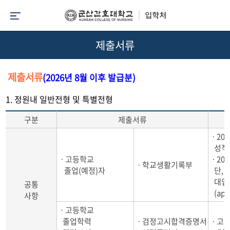
제출서류
제출서류
(2026년 8월 이후 발급분)
1. 정원내 일반전형 및 특별전형
구분
제출서류
ㆍ202
성적 
ㆍ고등학교
ㆍ202
ㆍ학교생활기록부
졸업(예정)자
단, 2
대입 
공통
(app
사항
ㆍ고등학교
졸업학력
ㆍ검정고시합격증명서
ㆍ고등