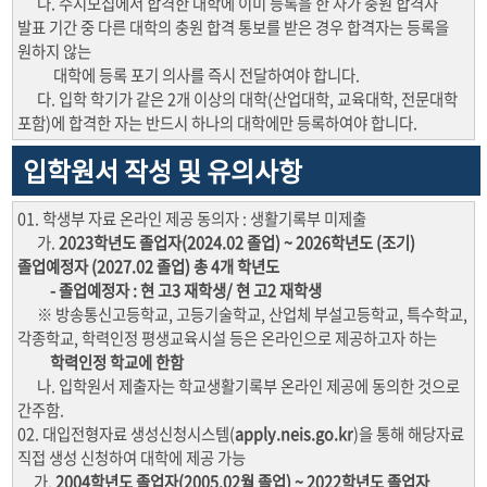
나. 수시모집에서 합격한 대학에 이미 등록을 한 자가 충원 합격자
발표 기간 중 다른 대학의 충원 합격 통보를 받은 경우 합격자는 등록을
원하지 않는
대학에 등록 포기 의사를 즉시 전달하여야 합니다.
다. 입학 학기가 같은 2개 이상의 대학(산업대학, 교육대학, 전문대학
포함)에 합격한 자는 반드시 하나의 대학에만 등록하여야 합니다.
입학원서 작성 및 유의사항
01. 학생부 자료 온라인 제공 동의자 : 생활기록부 미제출
가.
2023학년도 졸업자(2024.02 졸업) ~ 2026학년도 (조기)
졸업예정자 (2027.02 졸업) 총 4개 학년도
- 졸업예정자 : 현 고3 재학생/ 현 고2 재학생
※ 방송통신고등학교, 고등기술학교, 산업체 부설고등학교, 특수학교,
각종학교, 학력인정 평생교육시설 등은 온라인으로 제공하고자 하는
학력인정 학교에 한함
나. 입학원서 제출자는 학교생활기록부 온라인 제공에 동의한 것으로
간주함.
02. 대입전형자료 생성신청시스템(
apply.neis.go.kr
)을 통해 해당자료
직접 생성 신청하여 대학에 제공 가능
가.
2004학년도 졸업자(2005.02월 졸업) ~ 2022학년도 졸업자