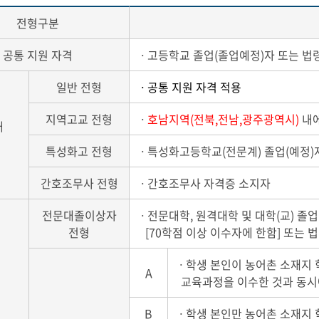
전형구분
공통 지원 자격
ㆍ고등학교 졸업(졸업예정)자 또는 법
일반 전형
ㆍ공통 지원 자격 적용
지역고교 전형
ㆍ
호남지역(전북,전남,광주광역시)
내
내
특성화고 전형
ㆍ특성화고등학교(전문계) 졸업(예정)
간호조무사 전형
ㆍ간호조무사 자격증 소지자
전문대졸이상자
ㆍ전문대학, 원격대학 및 대학(교) 졸업(
전형
[70학점 이상 이수자에 한함] 또는 
ㆍ학생 본인이 농어촌 소재지
A
교육과정을 이수한 것과 동시에
B
ㆍ학생 본인만 농어촌 소재지 