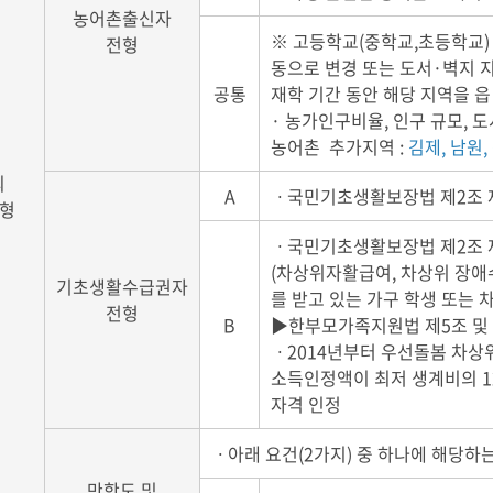
농어촌출신자
※ 고등학교(중학교,초등학교)
전형
동으로 변경 또는 도서·벽지 
공통
재학 기간 동안 해당 지역을 읍
· 농가인구비율, 인구 규모, 
농어촌 추가지역 :
김제, 남원,
외
A
ㆍ국민기초생활보장법 제2조 제
전형
ㆍ국민기초생활보장법 제2조 
(차상위자활급여, 차상위 장애
기초생활수급권자
를 받고 있는 가구 학생 또는 
전형
B
▶한부모가족지원법 제5조 및 제
ㆍ2014년부터 우선돌봄 차상
소득인정액이 최저 생계비의 1
자격 인정
ㆍ아래 요건(2가지) 중 하나에 해당하는
만학도 및