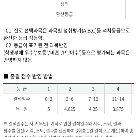
성적
환산등급
01. 진로 선택과목은 과목별 성취평가(A,B,C)를 석차등급으로
환산한 등급 적용함.
02. 등급이 표기된 전 과목반영
(학생부에‘우수’,‘보통’,‘미흡’,‘P’,‘이수’)등으로 평가되는 과목은
반영하지 않음
■ 출결 점수 반영 방법
등 급
1
2
3
4
결석일수
0~2
3~6
7~10
11~14
득 점
5
4.625
4.25
3.875
※ 결석일수는 사고(무단), 기타로 인한 결석일수와 지각, 조퇴, 결과
횟수를 합산(지각, 조퇴, 결과를 합산하여 3회를 1일 결석으로 계산)하여 총