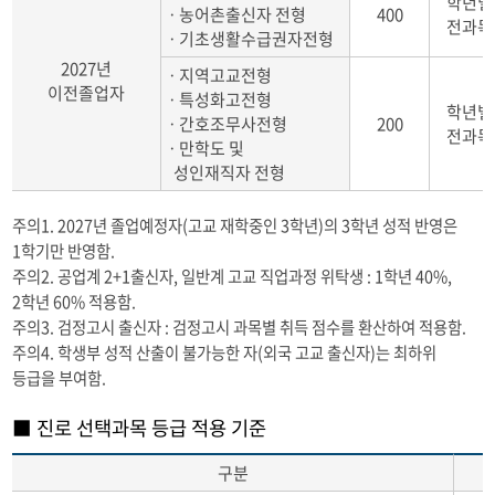
학년별
ㆍ농어촌출신자 전형
400
전과목
ㆍ기초생활수급권자전형
2027년
ㆍ지역고교전형
이전졸업자
ㆍ특성화고전형
학년별
ㆍ간호조무사전형
200
전과목
ㆍ만학도 및
성인재직자 전형
주의1. 2027년 졸업예정자(고교 재학중인 3학년)의 3학년 성적 반영은
1학기만 반영함.
주의2. 공업계 2+1출신자, 일반계 고교 직업과정 위탁생 : 1학년 40%,
2학년 60% 적용함.
주의3. 검정고시 출신자 : 검정고시 과목별 취득 점수를 환산하여 적용함.
주의4. 학생부 성적 산출이 불가능한 자(외국 고교 출신자)는 최하위
등급을 부여함.
■ 진로 선택과목 등급 적용 기준
구분