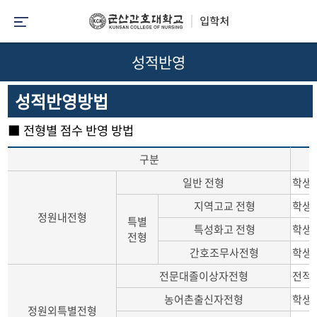
성적반영
성적반영방법
■ 전형별 점수 반영 방법
구분
일반 전형
학생부
지역고교 전형
학생부
정원내전형
특별
특성화고 전형
학생부
전형
간호조무사전형
학생부
전문대졸이상자전형
전적 
농어촌출신자전형
학생부
정원외특별전형