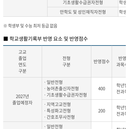
기초생활수급권자전형
학생부
만학도 및 성인재직자전형
학생부
※ 학생부 및 수능 최저 등급 없음
■ 학교생활기록부 반영 요소 및 반영점수
고교
졸업
전형
반영
반영점수
연도
구분
과목수
구분
ㆍ일반전형
학년별
ㆍ농어촌출신자전형
400
전과목
ㆍ기초생활수급권자전형
2027년
졸업예정자
ㆍ지역고교전형
학년별
ㆍ특성화고전형
200
전과목
ㆍ간호조무사전형
ㆍ일반전형