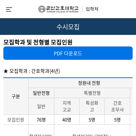
수시모집
모집학과 및 전형별 모집인원
PDF 다운로드
★ 모집학과 : 간호학과(4년)
정원내 전형
일반전형
특별전형
구분
지역
특성화
간호
일반
고교
고
조무사
모집인원
76명
40명
5명
5명