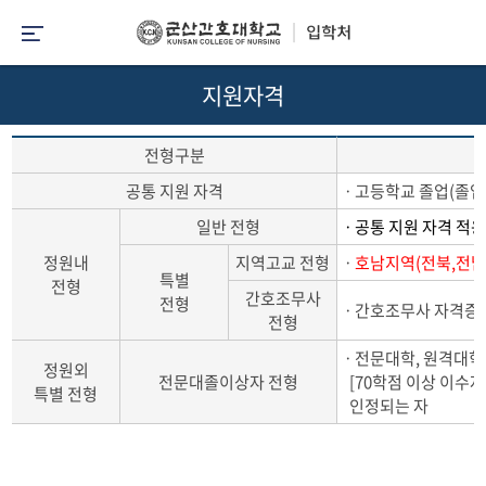
지원자격
전형구분
공통 지원 자격
ㆍ고등학교 졸업(졸업
일반 전형
ㆍ공통 지원 자격 적
정원내
지역고교 전형
ㆍ
호남지역(전북,전남
특별
전형
간호조무사
전형
ㆍ간호조무사 자격증
전형
ㆍ전문대학, 원격대학 및
정원외
전문대졸이상자 전형
[70학점 이상 이수자
특별 전형
인정되는 자