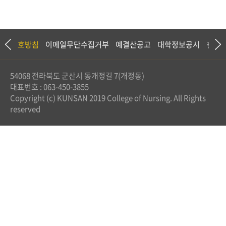
정보보호방침
이메일무단수집거부
예결산공고
대학정보공시
찾아
54068 전라북도 군산시 동개정길 7(개정동)
대표번호 : 063-450-3855
Copyright (c) KUNSAN 2019 College of Nursing. All Rights
reserved