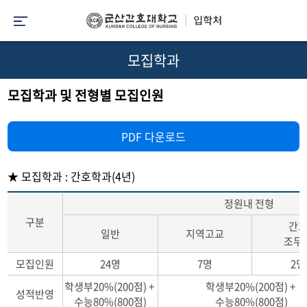
모집학과
모집학과 및 전형별 모집인원
PDF 다운로드
★ 모집학과 : 간호학과(4년)
정원내 전형
구분
간
일반
지역고교
조무
모집인원
24명
7명
2명
학생부20%(200점) +
학생부20%(200점) +
성적반영
수능80%(800점)
수능80%(800점)