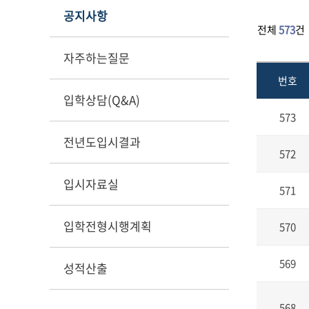
공지사항
전체
573
건
자주하는질문
번호
입학상담(Q&A)
573
전년도입시결과
572
입시자료실
571
입학전형시행계획
570
569
성적산출
568