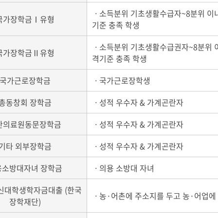
ㆍ소득분위 기초생활수급자~8분위 이
국가장학금Ⅰ유형
기준 충족 학생
ㆍ소득분위 기초생활수급권자~8분위 
국가장학금Ⅱ유형
격기준 충족 학생
국가근로장학금
ㆍ국가근로장학생
총동창회 장학금
ㆍ성적 우수자 & 가계곤란자
산의료원동문장학금
ㆍ성적 우수자 & 가계곤란자
기타 외부장학금
ㆍ성적 우수자 & 가계곤란자
용소방대자녀 장학금
ㆍ의용 소방대 자녀
신대학생학자금대출 (한국
ㆍ농·어촌에 주소지를 두고 농·어업에
장학재단)