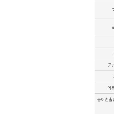
군
의
농어촌출