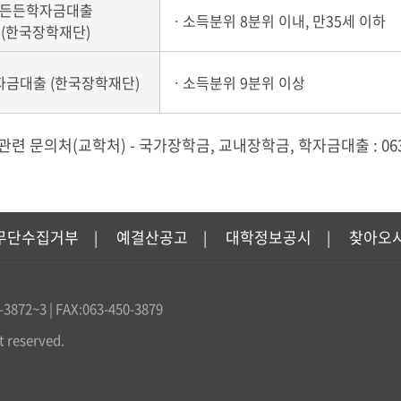
든든학자금대출
ㆍ소득분위 8분위 이내, 만35세 이하
(한국장학재단)
금대출 (한국장학재단)
ㆍ소득분위 9분위 이상
관련 문의처(교학처) - 국가장학금, 교내장학금, 학자금대출 : 063-
무단수집거부
예결산공고
대학정보공시
찾아오
|
|
|
2~3 | FAX:063-450-3879
t reserved.