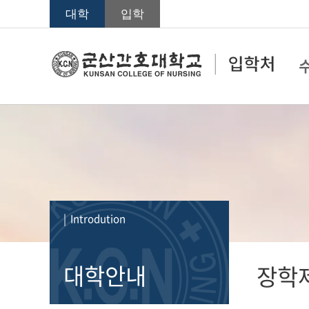
대학
입학
| Introdution
대학안내
장학