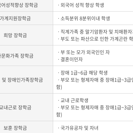
국어성적향상 장학금
ㆍ외국어 성적 향상 학생
가계지원장학금
ㆍ소득분위 8분위이내 학생
ㆍ직계가족 중 말기암환자 및 치매환자
희망 장학금
ㆍ부도 또는 파산으로 인한 가계곤란 
ㆍ부 또는 모가 외국인인 자
다문화가족 장학금
ㆍ결혼이민자
ㆍ장애 1급~6급 해당 학생
 및 장애인가족장학금
ㆍ부모 또는 형제자매 중 장애1급~3급
함)
ㆍ교내 근로학생
교내근로 장학금
ㆍ부모 또는 형제자매 중 장애1급~3급
함)
보훈 장학금
ㆍ국가유공자 및 자녀