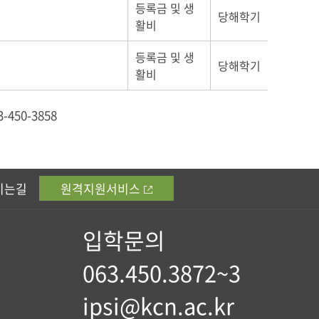
등록금 및 생
당해학기
활비
등록금 및 생
당해학기
활비
450-3858
시는길
원격지원서비스
입학문의
063.450.3872~3
ipsi@kcn.ac.kr