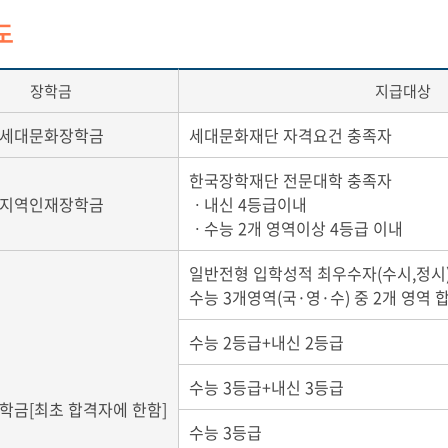
도
장학금
지급대상
세대문화장학금
세대문화재단 자격요건 충족자
한국장학재단 전문대학 충족자
지역인재장학금
ㆍ내신 4등급이내
ㆍ수능 2개 영역이상 4등급 이내
일반전형 입학성적 최우수자(수시,정시
수능 3개영역(국·영·수) 중 2개 영역 
수능 2등급+내신 2등급
수능 3등급+내신 3등급
학금[최초 합격자에 한함]
수능 3등급