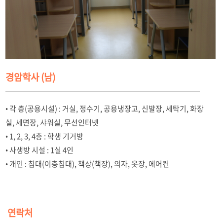
경암학사 (남)
• 각 층(공용시설) : 거실, 정수기, 공용냉장고, 신발장, 세탁기, 화장
실, 세면장, 샤워실, 무선인터넷
• 1, 2, 3, 4층 : 학생 기거방
• 사생방 시설 : 1실 4인
• 개인 : 침대(이층침대), 책상(책장), 의자, 옷장, 에어컨
연락처