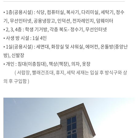
• 1층(공용시설) : 식당, 컴퓨터실, 복사기, 다리미실, 세탁기, 정수
기, 무선인터넷, 공용냉장고, 인덕션, 전자레인지, 덤웨이터
• 2, 3, 4층 : 학생 기거방, 각층 복도- 정수기, 무선인터넷
• 사생 방 시설 : 1실 4인
• 1실(공용시설) : 세면대, 화장실 및 샤워실, 에어컨, 온돌방(중앙난
방), 신발장
• 개인 : 침대(이층침대), 책상(책장), 의자, 옷장
( 서랍장, 빨래건조대, 휴지, 세탁 세재는 입실 후 방식구와 상
의 후 구입함 )