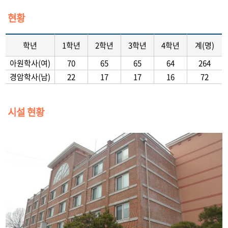
현황
학년
1학년
2학년
3학년
4학년
계(명)
아원학사(여)
70
65
65
64
264
경암학사(남)
22
17
17
16
72
시설 현황